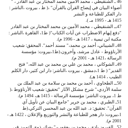
46 ـ الشنقيطي ، محمد الأمين محمد المختار بن عبد القادر ، "
أضواء البيان في إيضاح القرآن بالقرآن" ،( ط ، بيروت ،الناشر :
دار الفكر للطباعة و النشر
1415 هـ - 1995 مـ ).
47ــ الشنقيطي ، محمد الأمين بن محمد المختار بن عبد القادر
"دفع إيهام الاضطراب عن آيات الكتاب"( ط1، القاهرة ،الناشر :
مكتبة ابن تيمية ، 1417 هـ - 1996 م).
48ـ الشيباني، أحمد بن محمد،" مسند أحمد". المحقق: شعيب
الأرناؤوط - عادل مرشد، وآخرون.(ط1،بيروت: مؤسسة
الرسالة ،1421 هـ - 2001 م).
49ـ الشوكاني ، محمد بن علي بن محمد بن عبد الله،" فتح
القدير" ( ط 1،دمشق ، بيروت ،الناشر: دار ابن كثير، دار الكلم
الطيب ، 1414 هـ).
50ــ الطحاوي ، أحمد بن محمد بن سلامة بن عبد الملك بن
سلمة الأزدي،" شرح مشكل الآثار "تحقيق: شعيب الأرناؤوط ،(
ط 1، بيروت الناشر: مؤسسة الرسالة - 1415 هـ، 1494 م).
51ـ الطبري ، محمد بن جرير "جامع البيان عن تأويل آي
القرآن". تحقيق: د. عبد الله بن عبد المحسن التركي.(ط
1،بيروت: دار هجر للطباعة والنشر والتوزيع والإعلان ، 1422 هـ -
2001 م).
52 ـ الفيروز بادى ، محمد بن يعقوب،" بصائر ذوي التمييز في