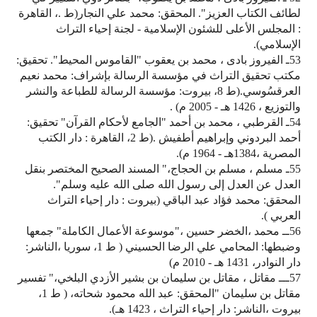
لطائف الكتاب العزيز". المحقق: محمد علي النجار(ط .، القاهرة
: المجلس الأعلى للشئون الإسلامية - لجنة إحياء التراث
الإسلامي).
53ـ الفيروز بادى ، محمد بن يعقوب "القاموس المحيط". تحقيق:
مكتب تحقيق التراث في مؤسسة الرسالة بإشراف: محمد نعيم
العرقسُوسي.(ط 8، بيروت: مؤسسة الرسالة للطباعة والنشر
والتوزيع ، 1426 هـ - 2005 م) .
54ـ القرطبي ، محمد بن أحمد "الجامع لأحكام القرآن" تحقيق:
أحمد البردوني وإبراهيم أطفيش .(ط 2، القاهرة : دار الكتب
المصرية ،1384هـ - 1964 م).
55ـ مسلم ، مسلم بن الحجاج،" المسند الصحيح المختصر بنقل
العدل عن العدل إلى رسول الله صلى الله عليه وسلم".
المحقق: محمد فؤاد عبد الباقي (بيروت : دار إحياء التراث
العربي ).
56ــ محمد ،الخضر حسين ،"موسوعة الأعمال الكاملة" جمعها
وضبطها: المحامي علي الرضا الحسيني ( ط 1، سوريا ،الناشر:
دار النوادر، 1431 هـ - 2010 م)
57ـــ مقاتل ، مقاتل بن سليمان بن بشير الأزدي البلخي،" تفسير
مقاتل بن سليمان "المحقق: عبد الله محمود شحاته، ( ط 1،
بيروت ،الناشر: دار إحياء التراث ، 1423 هـ).