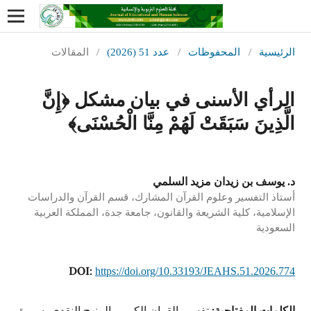
الرئيسية
/
المحفوظات
/
عدد 51 (2026)
/
المقالات
الرأي الأسنى في بيان مشكل ﴿إِنَّ
الَّذِينَ سَبَقَتْ لَهُمْ مِنَّا الْحُسْنَى﴾
د. يوسف بن زيدان مزيد السلمي
أستاذ التفسير وعلوم القرآن المشارك، قسم القرآن والدراسات
الإسلامية، كلية الشريعة والقانون، جامعة جدة، المملكة العربية
السعودية
DOI:
https://doi.org/10.33193/JEAHS.51.2026.774
الكلمات المفتاحية:
تفسير القران الكريم، المنهج النقدي، سورة