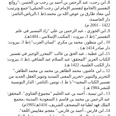
8ـ ابن رجب، عبد الرحمن بن أحمد بن رجب بن الحسن ،"روائع
التفسير (الجامع لتفسير الإمام ابن رجب الحنبلي)"جمع وترتيب:
أبي معاذ طارق بن عوض الله بن محمد،(ط 1،الرياض،الناشر:
دار العاصمة،
1422 - 2001 م).
9ـ ابن الجوزي ، عبد الرحمن بن علي "زاد المسير في علم
التفسير".(ط 3، بيروت : المكتب الإسلامي ، 1404هـ).
10 ـ ابن منظور، محمد بن مكرم. "لسان العرب".(ط 3، بيروت:
دار صادر 1414 هـ) .
11ـ ابن عطية ، عبد الحق بن غالب "المحرر الوجيز في تفسير
الكتاب العزيز "المحقق: عبد السلام عبد الشافي .(ط 1، بيروت:
دار الكتب العلمية، 1422 هـ).
12 ــ ابن عاشور، محمد الطاهر بن محمد بن محمد الطاهر،"
التحرير والتنوير «تحرير المعنى السديد وتنوير العقل الجديد من
تفسير الكتاب المجيد»"،( ط 1، تونس ،الناشر : الدار التونسية
للنشر،1984 هـ ).
13 ـ ابن تيمية ، أحمد بن عبد الحليم "مجموع الفتاوى". المحقق:
عبد الرحمن بن محمد بن قاسم .( السعودية :المدينة ،مجمع
الملك فهد لطباعة المصحف الشريف، 1416هـ/1995م).
14ـ ابن فارس ، أحمد بن فارس." معجم مقاييس اللغة".