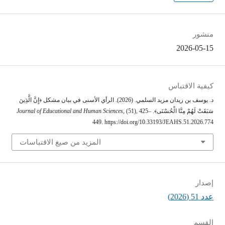
منشور
2026-05-15
كيفية الاقتباس
د. يوسف بن زيدان مزيد السلمي. (2026). الرأي الأسنى في بيان مشكل ﴿إِنَّ الَّذِينَ
سَبَقَتْ لَهُمْ مِنَّا الْحُسْنَى﴾.
, (51), 425–
Journal of Educational and Human Sciences
449. https://doi.org/10.33193/JEAHS.51.2026.774
المزيد من صيغ الاقتباسات
إصدار
عدد 51 (2026)
القسم