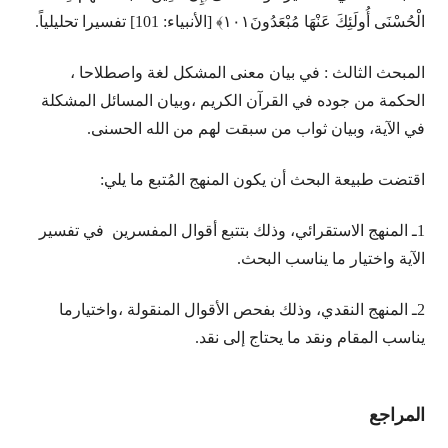
الْحُسْنَى أُولَئِكَ عَنْهَا مُبْعَدُونَ١٠١﴾ [الأنبياء: 101] تفسيرا تحليلياً.
المبحث الثالث : في بيان معنى المشكل لغة واصطلاحا ،
الحكمة من جوده في القرآن الكريم ،وبيان المسائل المشكلة
في الآية، وبيان ثواب من سبقت لهم من الله الحسنى.
اقتضت طبيعة البحث أن يكون المنهج المُتبع ما يلي:
1ـ المنهج الاستقرائي، وذلك بتتبع أقوال المفسرين في تفسير
الآية واختيار ما يناسب البحث.
2ـ المنهج النقدي، وذلك بفحص الأقوال المنقولة ،واختيارما
يناسب المقام ونقد ما يحتاج إلى نقد.
المراجع