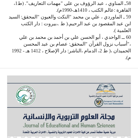
58ـ المناوي ، عبد الرؤوف بن على "مهمات التعاريف". (ط1،
القاهرة :عالم الكتب ، 1410هـ-1990م).
59 ـ الماوردي ، علي بن محمد "النكت والعيون "المحقق: السيد
ابن عبد المقصود بن عبد الرحيم.( ط .،بيروت : دار الكتب
العلمية ).
60 ــ الواحدي ، أبو الحسن علي بن أحمد بن محمد بن علي
،"أسباب نزول القرآن "المحقق: عصام بن عبد المحسن
الحميدان ،( ط 2، الدمام ،الناشر: دار الإصلاح ، 1412 هـ - 1992
م).