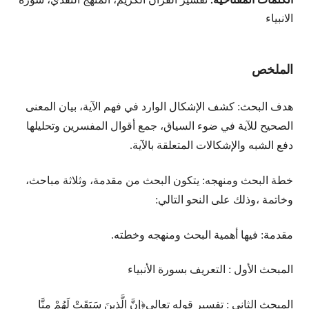
الانبياء
الملخص
هدف البحث: كشف الإشكال الوارد في فهم الآية، بيان المعنى
الصحيح للآية في ضوء السياق، جمع أقوال المفسرين وتحليلها
دفع الشبه والإشكالات المتعلقة بالآية.
خطة البحث ومنهجه: يتكون البحث من مقدمة، وثلاثة مباحث،
وخاتمة ،وذلك على النحو التالي:
مقدمة: فيها أهمية البحث ومنهجه وخطته.
المبحث الأول : التعريف بسورة الأنبياء
المبحث الثاني : تفسير قوله تعالى﴿إِنَّ الَّذِينَ سَبَقَتْ لَهُمْ مِنَّا