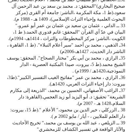
صحيح البخاري)"المحقق: د. محمد بن سعد بن عبد الرحمن آل
سعود،(ط 1، مكة المكرمة ،الناشر: جامعة أم القرى (مركز
البحوث العلمية وإحياء التراث الإسلامي)، 1409 هـ - 1988 م).
33 ــ الداني ، عثمان بن سعيد بن عثمان بن عمر أبو عمرو،"
البيان في عدّ آي القرآن "المحقق: غانم قدوري الحمد،( ط 1،
الكويت ،الناشر: مركز المخطوطات والتراث ، 1414هـ- 1994م).
34ـ الذهبي ، محمد بن أحمد "سير أعلام النبلاء". (ط 1، القاهرة ،
الناشر دار الحديث، 1427هـ-2006م)
35ـ الرازي ، محمد بن أبي بكر "مختار الصحاح". المحقق: يوسف
الشيخ محمد.(ط 5، بيروت، صيدا :المكتبة العصرية - الدار
النموذجية،1420هـ / 1999م) .
36ـ الرازي ، محمد بن عمر "مفاتيح الغيب التفسير الكبير".(ط3،
بيروت: دار إحياء التراث العربي، 1420هـ).
37ـ الراغب الأصفهاني، الحسين بن محمد، "الذريعة إلى مكارم
الشريعة" تحقيق: د. أبو اليزيد أبو زيد العجمي.(القاهرة: دار
السلام،1428 هـ - 2007 م).
38 ـ الزركلي ، خير الدين بن محمود،" الأعلام ".(ط 15، بيروت:
دار العلم للملايين ، - أيار / مايو 2002 م ).
39 ــ الزيلعي ، عبد الله بن يوسف بن محمد،" تخريج الأحاديث
والآثار الواقعة في تفسير الكشاف للزمخشري"