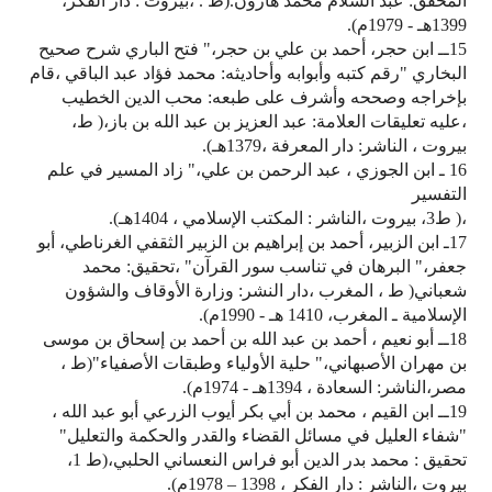
المحقق: عبد السلام محمد هارون.(ط . ،بيروت : دار الفكر،
1399هـ - 1979م).
15ــ ابن حجر، أحمد بن علي بن حجر،" فتح الباري شرح صحيح
البخاري "رقم كتبه وأبوابه وأحاديثه: محمد فؤاد عبد الباقي ،قام
بإخراجه وصححه وأشرف على طبعه: محب الدين الخطيب
،عليه تعليقات العلامة: عبد العزيز بن عبد الله بن باز،( ط،
بيروت ، الناشر: دار المعرفة ،1379هـ).
16 ـ ابن الجوزي ، عبد الرحمن بن علي،" زاد المسير في علم
التفسير
،( ط3، بيروت ،الناشر : المكتب الإسلامي ، 1404هـ).
17ـ ابن الزبير، أحمد بن إبراهيم بن الزبير الثقفي الغرناطي، أبو
جعفر،" البرهان في تناسب سور القرآن" ،تحقيق: محمد
شعباني( ط ، المغرب ،دار النشر: وزارة الأوقاف والشؤون
الإسلامية ـ المغرب، 1410 هـ - 1990م).
18ــ أبو نعيم ، أحمد بن عبد الله بن أحمد بن إسحاق بن موسى
بن مهران الأصبهاني،" حلية الأولياء وطبقات الأصفياء"(ط ،
مصر،الناشر: السعادة ، 1394هـ - 1974م).
19ــ ابن القيم ، محمد بن أبي بكر أيوب الزرعي أبو عبد الله ،
"شفاء العليل في مسائل القضاء والقدر والحكمة والتعليل"
تحقيق : محمد بدر الدين أبو فراس النعساني الحلبي،(ط 1،
بيروت ،الناشر : دار الفكر ، 1398 – 1978م).