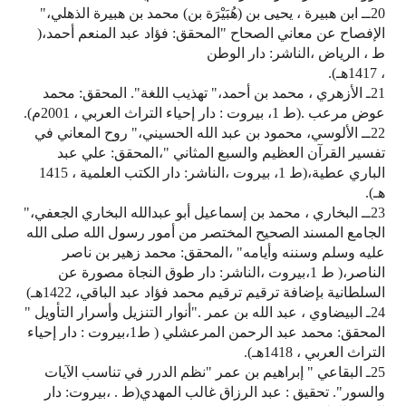
20ــ ابن هبيرة ، يحيى بن (هُبَيْرَة بن) محمد بن هبيرة الذهلي،"
الإفصاح عن معاني الصحاح "المحقق: فؤاد عبد المنعم أحمد،(
ط ، الرياض ،الناشر: دار الوطن
، 1417هـ).
21ـ الأزهري ، محمد بن أحمد،" تهذيب اللغة". المحقق: محمد
عوض مرعب .(ط 1، بيروت : دار إحياء التراث العربي ، 2001م).
22ــ الألوسي، محمود بن عبد الله الحسيني،" روح المعاني في
تفسير القرآن العظيم والسبع المثاني "،المحقق: علي عبد
الباري عطية،(ط 1، بيروت ،الناشر: دار الكتب العلمية ، 1415
هـ).
23ــ البخاري ، محمد بن إسماعيل أبو عبدالله البخاري الجعفي،"
الجامع المسند الصحيح المختصر من أمور رسول الله صلى الله
عليه وسلم وسننه وأيامه" ،المحقق: محمد زهير بن ناصر
الناصر،( ط 1،بيروت ،الناشر: دار طوق النجاة مصورة عن
السلطانية بإضافة ترقيم ترقيم محمد فؤاد عبد الباقي، 1422هـ)
24ـ البيضاوي ، عبد الله بن عمر ."أنوار التنزيل وأسرار التأويل "
المحقق: محمد عبد الرحمن المرعشلي ( ط1،بيروت : دار إحياء
التراث العربي ، 1418هـ).
25ـ البقاعي " إبراهيم بن عمر "نظم الدرر في تناسب الآيات
والسور". تحقيق : عبد الرزاق غالب المهدي(ط . ،بيروت: دار