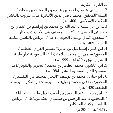
1ـ القرآن الكريم.
2 ــ ابن أبي عاصم، أحمد بن عمرو بن الضحاك بن مخلد،"
السنة"المحقق: محمد ناصر الدين الألباني( ط 1، بيروت ،الناشر:
المكتب الإسلامي ، 1400 هـ).
3 ــ ابن أبي شيبة ، عبد الله بن محمد بن إبراهيم بن عثمان بن
خواستي العبسي،" الكتاب المصنف في الأحاديث والآثار
"المحقق: كمال يوسف الحوت ، ( ط 1، الرياض ،الناشر: مكتبة
الرشد ، 1409 هـ).
4ـ ابن كثير ، إسماعيل بن عمر،" تفسير القرآن العظيم".
المحقق: سامي بن محمد سلامة.(ط 2، السعودية :دار طيبة
للنشر والتوزيع 1420هـ - 1999 م).
5ـ ابن عاشور، محمد الطاهر بن محمد "التحرير والتنوير".(ط
.،تونس: الدار التونسية للنشر ،1984 م).
6 ـ أبو حيان ، محمد بن يوسف "البحر المحيط في التفسير".
المحقق: صدقي محمد جميل(ط .، بيروت: دار الفكر – بيروت
الطبعة: 1420 هـ ).
7 ـ ابن رجب ، عبد الرحمن بن أحمد،" ذيل طبقات الحنابلة
"،المحقق: د عبد الرحمن بن سليمان العثيمين.(ط 1، الرياض
،الناشر: مكتبة العبيكان
، 1425 هـ - 2005 م).