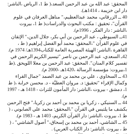
المحقق: عبد الله بن عبد الرحمن السعد،( ط 1، الرياض ،الناشر:
دار ابن خزيمة ، 1414هـ).
40 ــ الزرقاني، محمد عبدالعظيم،" مناهل العرفان في علوم
القرآن"، تحقيق : مكتب البحوث والدراسات( ط 1، بيروت
،الناشر : دار الفكر ، 1996م).
41ــ السيوطي ، عبد الرحمن بن أبي بكر، جلال الدين،" الإتقان
في علوم القرآن "،المحقق: محمد أبو الفضل إبراهيم ( ط ،
القاهرة ،الناشر: الهيئة المصرية العامة للكتاب1394هـ/ 1974 م).
42ـ السعدي، عبد الرحمن بن ناصر "تيسير الكريم الرحمن في
تفسير كلام المنان". المحقق: عبد الرحمن بن معلا اللويحق .(ط
1،بيروت: مؤسسة الرسالة ،1420هـ -2000 م).
43 ــ السخاوي ، علي بن محمد بن عبد الصمد "جمال القراء
وكمال الإقراء "تحقيق: د. مروان العطيَّة - د. محسن خرابة ،( ط
1، دمشق - بيروت ،الناشر: دار المأمون للتراث - 1418 هـ - 1997
م).
44 ــ السنيكي ، زكريا بن محمد بن أحمد بن زكريا،" فتح الرحمن
بكشف ما يلتبس في القرآن "،المحقق: محمد علي الصابوني ، (
ط 1، بيروت ،الناشر: دار القرآن الكريم، 1403 هـ - 1983 م).
45 ــ الشاشي، أحمد بن محمد بن إسحاق،" أصول الشاشي" ، (
ط ، بيروت ،الناشر: دار الكتاب العربي) .