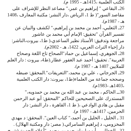
الكتب العلمية ،1415هـ - 1995 م).
26ـ البقاعي " إبراهيم بن عمر،" مصاعد النظر للإشراف على
مقاصد السور"( ط 1، الرياض ،دار النشر: مكتبة المعارف ،1408
هـ - 1987م).
27ـ الثعلبي، أحمد بن محمد بن إبراهيم،" لكشف والبيان عن
تفسير القرآن "تحقيق: الإمام أبي محمد بن عاشور
مراجعة وتدقيق: الأستاذ نظير الساعدي،( ط1، بيروت،الناشر:
دار إحياء التراث العربي، 1422، هـ - 2002م).
28ـ الجوهري، إسماعيل بن حماد"الصحاح تاج اللغة وصحاح
العربية". تحقيق: أحمد عبد الغفور عطار.(ط4، بيروت : دار العلم
للملايين 1407 هـ‍ - 1987 م).
29ـ الجرجاني ، علي بن محمد،"التعريفات".المحقق: ضبطه
وصححه جماعة من العلماء(ط1، بيروت: دار الكتب العلمية
،1403هـ -1983م).
30ــ الحاكم ، محمد بن عبد الله بن محمد بن حمدويه،"
المستدرك على الصحيحين للحاكم "المحقق: أبو عبد الرحمن
مقبل بن هادي الوادعي ،( ط 1، القاهرة ، دار النشر: دار
الحرمين، 1417هـ - 1997 م).
31 ـ الخليل ، الخليل بن أحمد،" كتاب العين". المحقق: د مهدي
المخزومي، د إبراهيم السامرائي.( مصر: دار ومكتبة الهلال) .
32ــ الخطابي ، أبو سليمان حمد بن محمد ،"أعلام الحديث (شرح