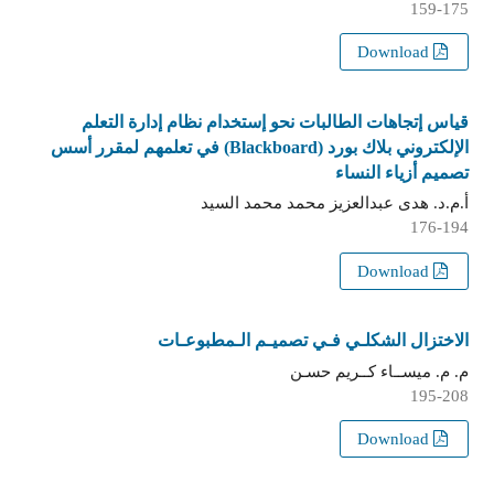
159-175
Download
قياس إتجاهات الطالبات نحو إستخدام نظام إدارة التعلم
الإلكتروني بلاك بورد (Blackboard) في تعلمهم لمقرر أسس
تصميم أزياء النساء
أ.م.د. هدى عبدالعزيز محمد محمد السيد
176-194
Download
الاختزال الشكلـي فـي تصميـم الـمطبوعـات
م. م. ميســاء كــريم حسـن
195-208
Download