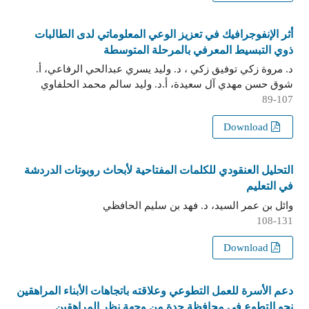
أثر الإنفوجرافيك في تعزيز الوعي المعلوماتي لدى الطالبات
ذوي التبسيط المعرفي بالمرحلة المتوسطة
د. مروة زكي توفيق زكي ، د. وليد يسري عبدالحي الرفاعي، أ.
شوق حسن مهدي آل سعيدة، أ.د. وليد سالم محمد الحلفاوي
89-107
Download
التحليل العنقودي للكلمات المفتاحية لأبحاث روبوتات الدردشة
في التعليم
وائل بن عمر السيد، د. فهد بن سليم الحافظي
108-131
Download
دعم الأسرة للعمل التطوعي وعلاقته باتجاهات الأبناء المراهقين
نحو التطوع في محافظة جدة من وجهة نظر المراهقين