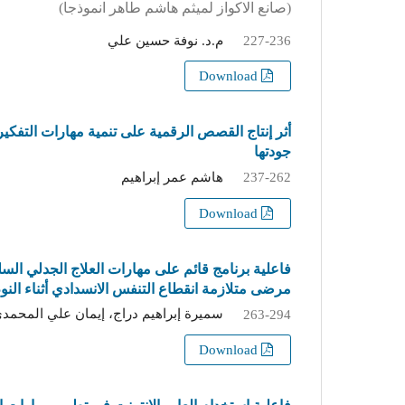
(صانع الاكواز لميثم هاشم طاهر انموذجا)
م.د. نوفة حسين علي
227-236
Download
أثر إنتاج القصص الرقمية على تنمية مهارات التفك
جودتها
هاشم عمر إبراهيم
237-262
Download
فاعلية برنامج قائم على مهارات العلاج الجدلي ال
مرضى متلازمة انقطاع التنفس الانسدادي أثناء الن
سميرة إبراهيم دراج، إيمان علي المحمد
263-294
Download