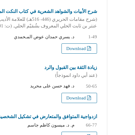
شرح الأبيات والشواهد الشعرية في كتاب النكت ا
(شرح مقامات الحريري (46
عنتر بن ثابت الحلي المعروف بشُمَيْم الحلي. (ت: 601هـ))
د. يسري حمدان عوض المـحمدي
1-49
Download
زيادة الثقة بين القبول والرد
(عند أبي داود انموذجاً)
د. فهد حسن على محريد
50-65
Download
ازدواجية المتوافق والمتعارض في تشكيل الشخصية 
م. د. ميسون كاظم جاسم
66-77