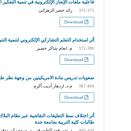
فاعلية ملفات الإنجاز الإلكترونية في تنمية التفكير 
رائد خضر الزهراني
355-371
Download
أثر استخدام التعلم التشاركي الإلكتروني لتنمية ال
م. انعام شاكر خضير
372-386
Download
صعوبات تدريس مادة الامريكيتين من وجهة نظر طالبا
م.د. ازدهار أديب أكرم
387-404
Download
طالبات كلية التربية بجامعة جدة
د. نهى فهد الطويرقي، د. مروه زكي توفي
405-420