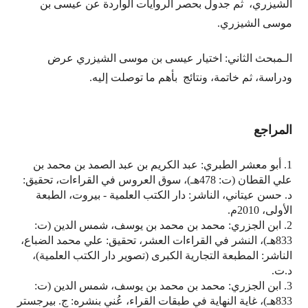
الشيزري، ثم جدول بحصر الروايات الواردة عن عيسى بن
موسى الشيزري.
الـمبحث الثاني: اختيار عيسى بن موسى الشيزري عرض
ودراسة، ثم خاتمة، ونتائج بأهم ما توصلت إليه.
المراجع
1. أبو معشر الطبري: عبد الكريم بن عبد الصمد بن محمد بن
علي القطان (ت: 478هـ)، سوق العروس في القراءات، تحقيق:
د. حسن عيتاني، الناشر: دار الكتب العلمية - بيروت، الطبعة
الأولى، 2010م.
2. ابن الجزري: محمد بن محمد بن يوسف، شمس الدين (ت:
833هـ)، النشر في القراءات العشر، تحقيق: علي محمد الضباع،
الناشر: المطبعة التجارية الكبرى (تصوير دار الكتب العلمية)،
د.ت.
3. ابن الجزري: محمد بن محمد بن يوسف، شمس الدين (ت:
833هـ)، غاية النهاية في طبقات القراء، عُني بنشره: ج. بيرجستر