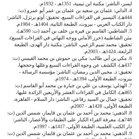
ايسر، الناشر: مكتبة ابن تيمية، 1351هـ - 1932م.
4. الداني: عثمان بن سعيد بن عثمان بن عمر أبو عمرو (ت:
444هـ)، التيسير في القراءات السبع، تحقيق: أوتو برتزل، الناشر:
دار الكتاب العربي - بيروت، الطبعة الثانية، 1404هـ - 1984م.
5. الشاطبي: القاسم بن فيرة بن خلف بن أحمد (ت: 590هـ)،
متن الشاطبية (حرز الأماني ووجه التهاني في القراءات السبع)،
تحقيق: محمد تميم الزعبي، الناشر: مكتبة دار الهدى، الطبعة
الرابعة، 1424هـ - 2003م.
6. مكي بن أبي طالب: مكي بن حموش بن محمد القيسي (ت:
437هـ)، الكشف عن وجوه القراءات السبع وعللها وحججها،
تحقيق: د. محيي الدين رمضان، الناشر: مؤسسة الرسالة -
بيروت، الطبعة الأولى، 1394هـ - 1974م.
7. الهذلي: يوسف بن علي بن جبارة بن محمد أبو القاسم (ت:
465هـ)، الكامل في القراءات العشر والأربعين الزائدة عليها،
تحقيق: جمال بن السيد رفاعي، الناشر: دار السلام - القاهرة،
الطبعة الأولى، 1428هـ - 2007م.
8. الذهبي: محمد بن أحمد بن عثمان بن قايماز، شمس الدين (ت:
748هـ)، معرفة القراء الكبار على الطبقات والأعصار، الناشر:
دار الكتب العلمية، الطبعة الأولى، 1417هـ - 1997م.
9. الذهبي: محمد بن أحمد بن عثمان بن قايماز، شمس الدين (ت: