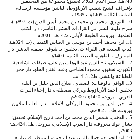
748هـ)، سير أعلام النبلاء، تحقيق: مجموعة من المحققين
بإشراف الشيخ شعيب الأرناؤوط، الناشر: مؤسسة الرسالة،
الطبعة الثالثة، 1405هـ - 1985م.
10. النويري: محمد بن محمد بن محمد، أمين الدين (ت: 897هـ)،
شرح طيبة النشر في القراءات العشر، الناشر: دار الكتب
العلمية - بيروت، الطبعة الأولى، 1422هـ - 2001م.
11. ابن مجاهد: أحمد بن موسى بن العباس التميمي (ت: 324هـ)،
كتاب السبعة في القراءات، تحقيق: د. شوقي ضيف، الناشر: دار
المعارف - القاهرة، الطبعة الثانية، 1400هـ.
12. السبكي، تاج الدين عبد الوهاب بن علي، طبقات الشافعية
الكبرى: تحقيق: محمود الطناحي وعبد الفتاح الحلو، دار هجر
للطباعة والنشر، ط2، 1413هـ.
13. الوافي بالوفيات: الصفدي، صلاح الدين خليل بن أيبك،
تحقيق: أحمد الأرناؤوط وتركي مصطفى، دار إحياء التراث
العربي، بيروت، 1420هـ/ 2000م.
14. خير الدين بن محمود، الزركلي الأعلام: ، دار العلم للملايين،
بيروت، ط15، 2002م.
15. الذهبي، شمس الدين محمد بن أحمد تاريخ الإسلام، تحقيق:
بشار عواد معروف، دار الغرب الإسلامي، بيروت، ط1، 1424هـ/
2003م
16. ابن الجوزي، جمال الدين عبد الرحمن، المنتظم في تاريخ