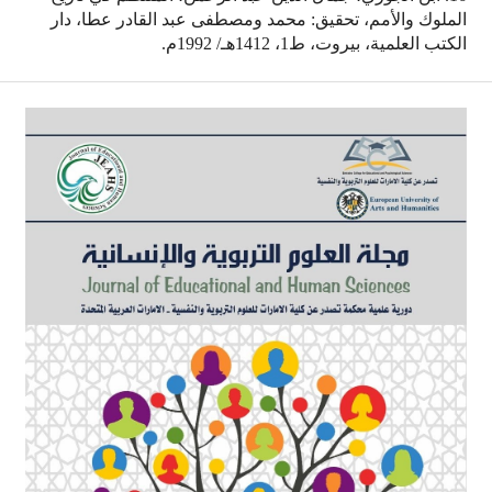
الملوك والأمم، تحقيق: محمد ومصطفى عبد القادر عطا، دار
الكتب العلمية، بيروت، ط1، 1412هـ/ 1992م.