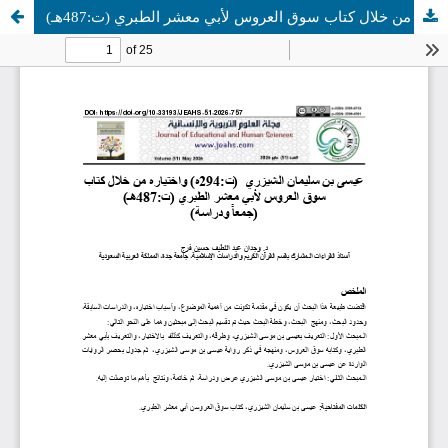
عيسى بن سليمان الشيزري (ت:294ه) واختياره من خلال كتاب سوق العروس لأبي معشر الطبري (ت:487هـ)