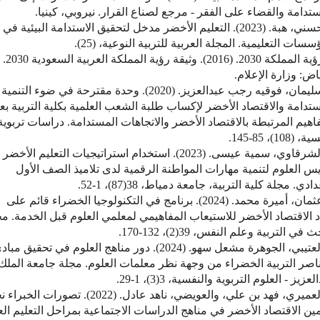
تدامة والقضاء على الفقر - مرجع لصناع القرار. نيروبي، كينيا.
3. حسني، هبة. (2023). التعليم الأخضر مدخل لتحقيق الاستدامة البيئية في
سسات التعليمية. المجلة العربية للتربية النوعية، (25).
4. رؤية المملكة 2030. (2016). وثيقة رؤية المملكة العربية السعودية 2030.
اض: وزارة الإعلام.
5. سليمان، فوقيه رجب عبدالعزيز. (2020). وحدة مقترحة في ضوء التنمية
ستدامة والاقتصاد الأخضر لإكساب طلبة الشعب العلمية بكلية التربية ب
اهيم المرتبطة بالاقتصاد الأخضر والاتجاهات المستدامة. دراسات تربوية
(108)، 85-145.
6. الشرقاوي، سمية عيسى. (2023). استخدام استراتيجيات التعليم الأخ
س العلوم لتنمية مهارات المواطنة الرقمية لدى تلاميذ الصف الأول
ادي. مجلة كلية التربية، جامعة دمياط، 38(87)، 1-52.
7. عثمان، أميرة محمد. (2024). برنامج في التكنولوجيا الخضراء قائم على
د الاقتصاد الأخضر للاستيعاب المفاهيمي لمعلمي العلوم قبل الخدمة. م
 في التربية وعلم النفس، 39(2)، 132-170.
8. العتيبي، الجوهرة مشعل سهو. (2024). دور مناهج العلوم في تحقيق مب
اصر التربية الخضراء من وجهة نظر معلمات العلوم. مجلة جامعة الملك
عزيز - العلوم التربوية والنفسية، 3(3)، 1-29.
9. العميري، فهد بن علي، والعويضي، ناهد عادل. (2022). تصورات الخب
ن الاقتصاد الأخضر في مناهج الدراسات الاجتماعية بمراحل التعليم الع