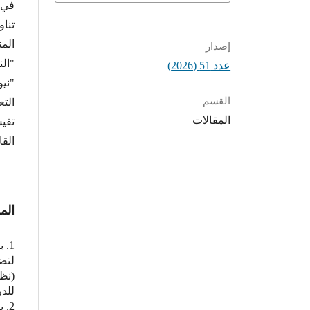
في 
تناو
الم
إصدار
"الن
عدد 51 (2026)
"ني
القسم
التع
المقالات
تقي
القا
الم
لتضم
(نظا
للدرا