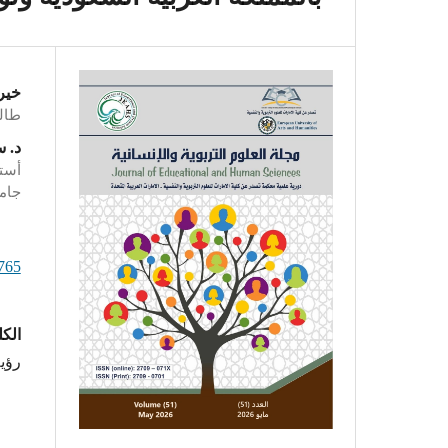
خير
طالب
د. 
أستا
جامع
.765
الكل
رؤية الس