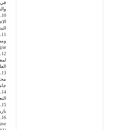
في ا
والنفسية،
الاج
التدر
ومس
/ar/
العل
محتو
جامعة
التع
باري
sive