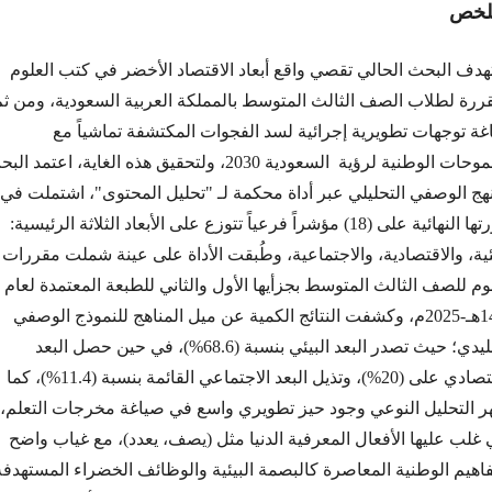
لخص
هدف البحث الحالي تقصي واقع أبعاد الاقتصاد الأخضر في كتب العلوم
قررة لطلاب الصف الثالث المتوسط بالمملكة العربية السعودية، ومن ث
غة توجهات تطويرية إجرائية لسد الفجوات المكتشفة تماشياً مع
الطموحات الوطنية لرؤية السعودية 2030، ولتحقيق هذه الغاية، اعتمد ا
نهج الوصفي التحليلي عبر أداة محكمة لـ "تحليل المحتوى"، اشتملت في
صورتها النهائية على (18) مؤشراً فرعياً تتوزع على الأبعاد الثلاثة الرئيسية:
ئية، والاقتصادية، والاجتماعية، وطُبقت الأداة على عينة شملت مقررات
وم للصف الثالث المتوسط بجزأيها الأول والثاني للطبعة المعتمدة لعام
1447هـ-2025م، وكشفت النتائج الكمية عن ميل المناهج للنموذج الوصفي
التقليدي؛ حيث تصدر البعد البيئي بنسبة (68.6%)، في حين حصل البعد
الاقتصادي على (20%)، وتذيل البعد الاجتماعي القائمة بنسبة (11.4%)، كما
ر التحليل النوعي وجود حيز تطويري واسع في صياغة مخرجات التعلم،
 غلب عليها الأفعال المعرفية الدنيا مثل (يصف، يعدد)، مع غياب واضح
فاهيم الوطنية المعاصرة كالبصمة البيئية والوظائف الخضراء المستهدفة