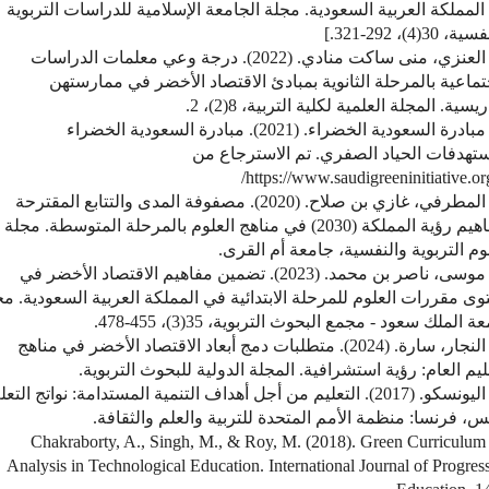
لمملكة العربية السعودية. مجلة الجامعة الإسلامية للدراسات التربوية
 30(4)، 292-321.]
10. العنزي، منى ساكت منادي. (2022). درجة وعي معلمات الدراسات
تماعية بالمرحلة الثانوية بمبادئ الاقتصاد الأخضر في ممارستهن
يسية. المجلة العلمية لكلية التربية، 8(2)، 2.
11. مبادرة السعودية الخضراء. (2021). مبادرة السعودية الخضراء
تهدفات الحياد الصفري. تم الاسترجاع من
https://www.saudigreeninitiative.org
12. المطرفي، غازي بن صلاح. (2020). مصفوفة المدى والتتابع المقترحة
لمفاهيم رؤية المملكة (2030) في مناهج العلوم بالمرحلة المتوسطة. مجلة
وم التربوية والنفسية، جامعة أم القرى.
13. موسى، ناصر بن محمد. (2023). تضمين مفاهيم الاقتصاد الأخضر في
ى مقررات العلوم للمرحلة الابتدائية في المملكة العربية السعودية. مج
 الملك سعود - مجمع البحوث التربوية، 35(3)، 455-478.
14. النجار، سارة. (2024). متطلبات دمج أبعاد الاقتصاد الأخضر في مناهج
ليم العام: رؤية استشرافية. المجلة الدولية للبحوث التربوية.
15. اليونسكو. (2017). التعليم من أجل أهداف التنمية المستدامة: نواتج التع
س، فرنسا: منظمة الأمم المتحدة للتربية والعلم والثقافة.
16. Chakraborty, A., Singh, M., & Roy, M. (2018). Green Curriculum
Analysis in Technological Education. International Journal of Progres