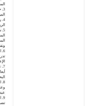
المس
المؤ
الري
الم
المف
ونفسية، 
تدري
الإعد
أبعا
البحث
وعن
عبدال
تضمي