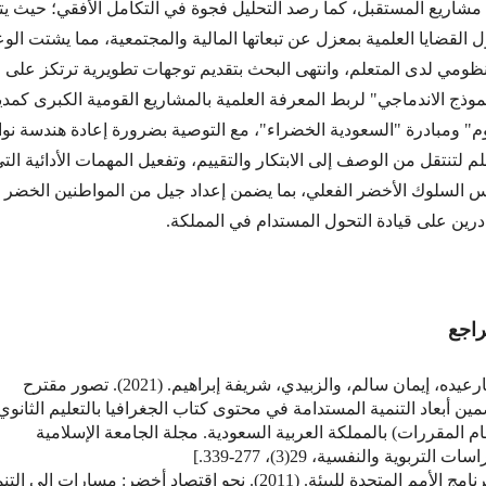
مشاريع المستقبل، كما رصد التحليل فجوة في التكامل الأفقي؛ حيث يت
ل القضايا العلمية بمعزل عن تبعاتها المالية والمجتمعية، مما يشتت الو
نظومي لدى المتعلم، وانتهى البحث بتقديم توجهات تطويرية ترتكز على
موذج الاندماجي" لربط المعرفة العلمية بالمشاريع القومية الكبرى كمدي
وم" ومبادرة "السعودية الخضراء"، مع التوصية بضرورة إعادة هندسة نوا
لم لتنتقل من الوصف إلى الابتكار والتقييم، وتفعيل المهمات الأدائية الت
س السلوك الأخضر الفعلي، بما يضمن إعداد جيل من المواطنين الخضر
درين على قيادة التحول المستدام في المملكة.
راجع
1. بارعيده، إيمان سالم، والزبيدي، شريفة إبراهيم. (2021). تصور مقترح
ين أبعاد التنمية المستدامة في محتوى كتاب الجغرافيا بالتعليم الثانوي
م المقررات) بالمملكة العربية السعودية. مجلة الجامعة الإسلامية
سات التربوية والنفسية، 29(3)، 277-339.]
2. برنامج الأمم المتحدة للبيئة. (2011). نحو اقتصاد أخضر: مسارات إلى ال