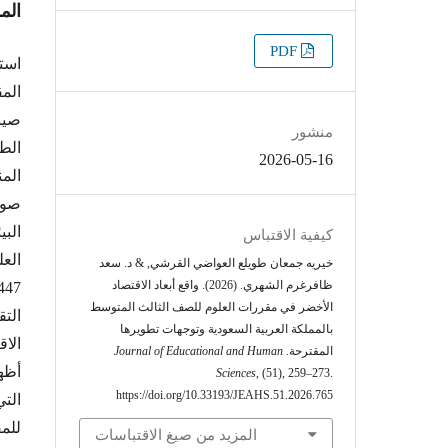
الم
التنزيلات
PDF
است
الم
صيا
منشور
2026-05-16
الم
البي
كيفية الاقتباس
العل
خيريه جمعان طويلع العواضي القرشي, & د. سعد
ظافرغرم الشهري. (2026). واقع أبعاد الاقتصاد
الأخضر في مقررات العلوم للصف الثالث المتوسط
بالمملكة العربية السعودية وتوجهات تطويرها
المقترحة.
Journal of Educational and Human
أظه
Sciences
, (51), 259–273.
https://doi.org/10.33193/JEAHS.51.2026.765
التي
للم
المزيد من صيغ الاقتباسات