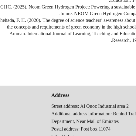
Education, 14
7. NGHC. (2025). Neom Green Hydrogen Project: Powering a sustainable
future. NEOM Green Hydrogen Compa
8. Shehada, F. H. (2020). The degree of science teachers’ awareness about
the concepts and requirements of green economy in the high school
Amman. International Journal of Learning, Teaching and Educati
Research, 19
Address
Street address:
Al Quoz Industrial area 2
Additional address information:
Behind Traf
Department, Near Mall of Emirates
Postal address:
Post box 11074