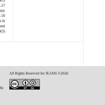
(1).
ny.
s in
onal
(3).
All Rights Reserved for JEAHS ©2026
fic